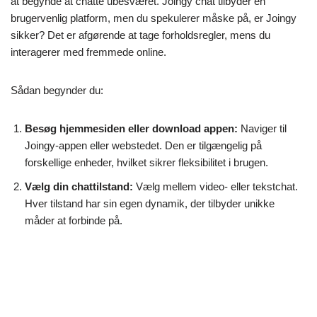
at begynde at chatte ubesværet. Joingy chat tilbyder en
brugervenlig platform, men du spekulerer måske på, er Joingy
sikker? Det er afgørende at tage forholdsregler, mens du
interagerer med fremmede online.
Sådan begynder du:
Besøg hjemmesiden eller download appen:
Naviger til
Joingy-appen eller webstedet. Den er tilgængelig på
forskellige enheder, hvilket sikrer fleksibilitet i brugen.
Vælg din chattilstand:
Vælg mellem video- eller tekstchat.
Hver tilstand har sin egen dynamik, der tilbyder unikke
måder at forbinde på.
Begynd at chatte:
Klik på "Start" for at oprette forbindelse til
tilfældige brugere. Du kan skifte samtale når som helst, hvis
interaktionen ikke er til din smag.