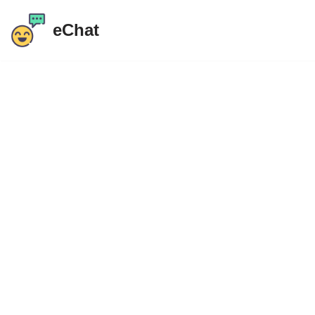
eChat
Ir
al
contenido