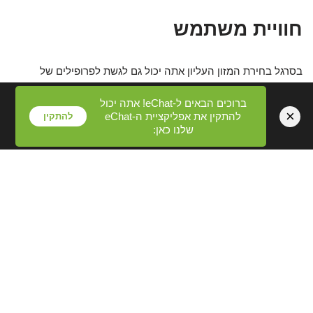
חוויית משתמש
בסרגל בחירת המזון העליון אתה יכול גם לגשת לפרופילים של
משתתפים אחרים, יחד עם סרטונים של חברים. (הסרטונים האלה
ברוכים הבאים ל-eChat! אתה יכול
הם כולם בדרוג X ולכן אף אחד מתחת לגיל 18 לא אמור להשתמש
×
להתקין את אפליקציית ה-eChat
להתקין
באתר זה). כניסה לחדר צ'אט תומך בהזרמת מצלמת וידאו בשידור
שלנו כאן:
חי מרוב הגאדג'טים המופעלים על אייפון ואנדרואיד. זה מציין שאתה
יכול לקחת את התוכניות החיות שלך לדרך כמו גם לקחת איתך את
העוקבים שלך. לפי אתר האינטרנט, אפליקציית הסטרימינג הנייד
האידיאלית ביותר לשימוש בשילוב עם Get in Chatroom היא
Enterchatroom.
זו הסיבה שאנחנו לא מסתמכים על אתרי אינטרנט 'צ'אט חינם ללא
הרשמה או הורדה'. אנחנו צריכים לקנות כמה אסימונים, באופן
אידיאלי בסביבות 300 אסימונים (27-28$) כדי להיות משתתפי VIP
ולאחר מכן ללכת עם הצ'אט. המותג Get in Chatroom משווק את
עצמו בהיותו חדר צ'אט חינמי לחלוטין וגם מקום לספק אנשים