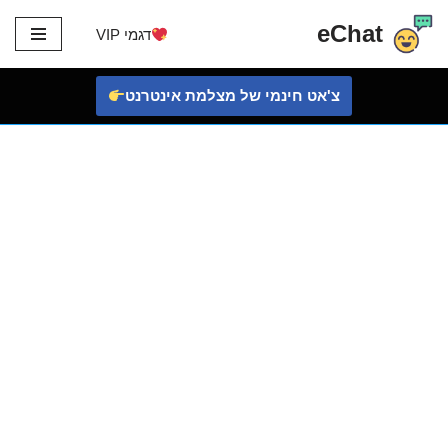
eChat
דגמי VIP
דלג
לתוכן
צ'אט חינמי של מצלמת אינטרנט