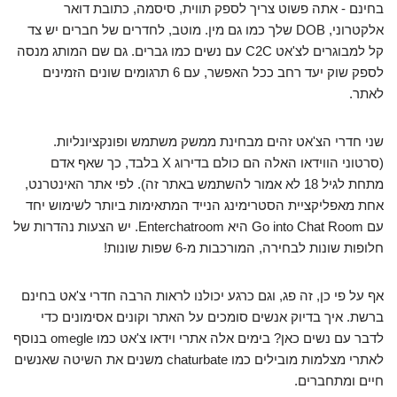
בחינם - אתה פשוט צריך לספק תווית, סיסמה, כתובת דואר
אלקטרוני, DOB שלך כמו גם מין. מוטב, לחדרים של חברים יש צד
קל למבוגרים לצ'אט C2C עם נשים כמו גברים. גם שם המותג מנסה
לספק שוק יעד רחב ככל האפשר, עם 6 תרגומים שונים הזמינים
לאתר.
שני חדרי הצ'אט זהים מבחינת ממשק משתמש ופונקציונליות.
(סרטוני הווידאו האלה הם כולם בדירוג X בלבד, כך שאף אדם
מתחת לגיל 18 לא אמור להשתמש באתר זה). לפי אתר האינטרנט,
אחת מאפליקציית הסטרימינג הנייד המתאימות ביותר לשימוש יחד
עם Go into Chat Room היא Enterchatroom. יש הצעות נהדרות של
חלופות שונות לבחירה, המורכבות מ-6 שפות שונות!
אף על פי כן, זה פג, וגם כרגע יכולנו לראות הרבה חדרי צ'אט בחינם
ברשת. איך בדיוק אנשים סומכים על האתר וקונים אסימונים כדי
לדבר עם נשים כאן? בימים אלה אתרי וידאו צ'אט כמו omegle בנוסף
לאתרי מצלמות מובילים כמו chaturbate משנים את השיטה שאנשים
חיים ומתחברים.