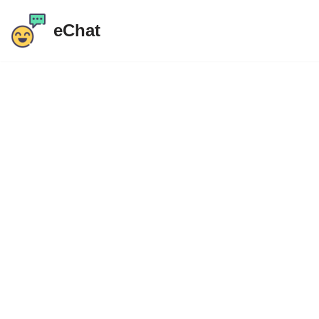
eChat
Preskoči
na
sadržaj