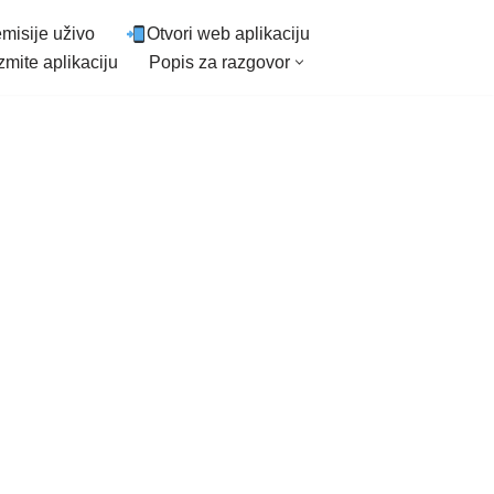
misije uživo
Otvori web aplikaciju
mite aplikaciju
Popis za razgovor