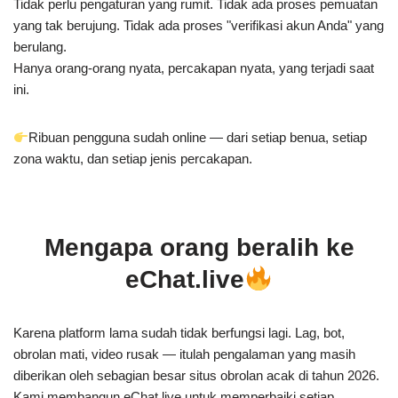
Tidak perlu pengaturan yang rumit. Tidak ada proses pemuatan
yang tak berujung. Tidak ada proses "verifikasi akun Anda" yang
berulang.
Hanya orang-orang nyata, percakapan nyata, yang terjadi saat
ini.
Ribuan pengguna sudah online — dari setiap benua, setiap
zona waktu, dan setiap jenis percakapan.
Mengapa orang beralih ke
eChat.live
Karena platform lama sudah tidak berfungsi lagi. Lag, bot,
obrolan mati, video rusak — itulah pengalaman yang masih
diberikan oleh sebagian besar situs obrolan acak di tahun 2026.
Kami membangun eChat.live untuk memperbaiki setiap