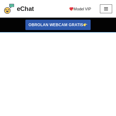
eChat
Model VIP
Lewati
ke
OBROLAN WEBCAM GRATIS
konten