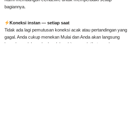
bagiannya.
Koneksi instan — setiap saat
Tidak ada lagi pemutusan koneksi acak atau pertandingan yang
gagal. Anda cukup menekan Mulai dan Anda akan langsung
bergabung dalam obrolan dalam hitungan detik, tanpa harus
menatap roda pemuatan.
Sistem pencocokan yang lebih cerdas
Obrolan yang lebih nyaman berkurang. Interaksi yang lebih
nyata meningkat. Sistem pencocokan kami mempelajari apa
yang efektif dan menghindari jalan buntu yang dulu membuat
obrolan acak terasa membosankan.
Pengalaman yang bersih
Jumlah bot, penipuan, dan akun spam jauh lebih sedikit.
Moderasi yang sebenarnya melakukan sebagian besar