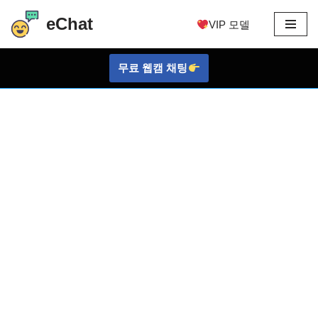
eChat
VIP 모델
콘
텐
무료 웹캠 채팅
츠
로
건
너
뛰
기