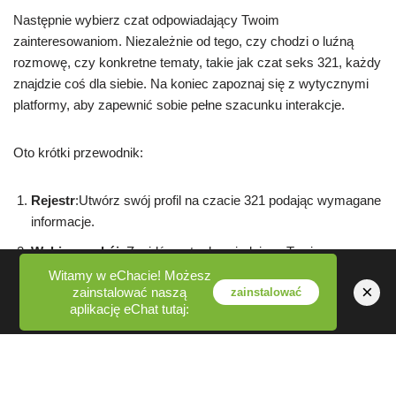
Następnie wybierz czat odpowiadający Twoim
zainteresowaniom. Niezależnie od tego, czy chodzi o luźną
rozmowę, czy konkretne tematy, takie jak czat seks 321, każdy
znajdzie coś dla siebie. Na koniec zapoznaj się z wytycznymi
platformy, aby zapewnić sobie pełne szacunku interakcje.
Oto krótki przewodnik:
Rejestr
:Utwórz swój profil na czacie 321 podając wymagane
informacje.
Wybierz pokój
: Znajdź czat odpowiadający Twoim
preferencjom.
Witamy w eChacie! Możesz
×
zainstalować naszą
zainstalować
Postępuj zgodnie z wytycznymi
:Przestrzegaj zasad czatu,
aplikację eChat tutaj:
aby Twoje doświadczenia na czacie były pozytywne.
Dzięki tym krokom, angażowanie się w interesujące dyskusje
nie będzie wymagało wysiłku.