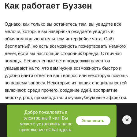
Как работает Буззен
Однако, как только вы останетесь там, вы увидите все
мелочи, которые вы наверняка ожидаете увидеть в
обычном пользовательском интерфейсе чата. Сайт
бесплатный, но есть возможность пожертвовать немного
денег, если вы настоящий сторонник бренда. Отличная
помощь. Бесчисленные сети поддержки клиентов
указывают на то, что вам нужна возможность быстро и
удобно найти ответ на ваш вопрос или некоторую помощь
по вашему запросу. Некоторые из наших специальностей
включают, среди прочего, создание идей, восприятие,
верстку, рост, производство и музыку/звуковые эффекты.
Добро пожаловать в
Нет мобильной службы. Это просто настольный чат,
электронный чат! Вы
×
Установить
поэтому некоторых это может расстраивать. Лента больше
можете установить наше
похожа на веб-страницу вопросов и ответов в стиле
приложение eChat здесь:
дискуссионного форума, а не на базовый список чатов.