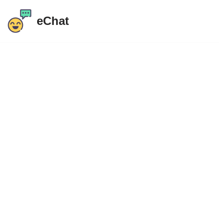
eChat
İçeriğe
atla