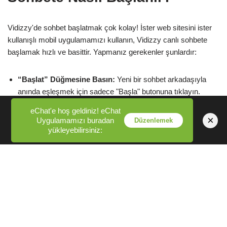
Vidizzy'de sohbet başlatmak çok kolay! İster web sitesini ister
kullanışlı mobil uygulamamızı kullanın, Vidizzy canlı sohbete
başlamak hızlı ve basittir. Yapmanız gerekenler şunlardır:
“Başlat” Düğmesine Basın:
Yeni bir sohbet arkadaşıyla
anında eşleşmek için sadece "Başla" butonuna tıklayın.
Filtrelerinizi Seçin:
Doğru arkadaşınızı bulmak için cinsiyet
eChat'e hoş geldiniz! eChat
×
Uygulamamızı buradan
Düzenlemek
veya konum ayarlarını düzenleyin.
yükleyebilirsiniz:
Mini Oyun Oyna:
Eğer utangaç hissediyorsanız eğlenceli
mini oyunlarla buzları kırın.
Yüz Maskesi Özelliğini Kullanın:
Eğlenceli bir yüz
maskesiyle biraz gizem katın.
Sohbet başlatmanın mümkün olduğunca keyifli ve kolay
olmasını sağladık. Keyifli sohbetler!