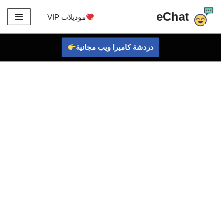
eChat
موديلات VIP
تخطى
إلى
دردشة كاميرا ويب مجانية
المحتوى