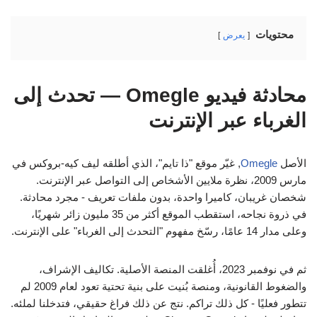
محتويات
يعرض
محادثة فيديو Omegle — تحدث إلى
الغرباء عبر الإنترنت
الأصل
Omegle
, غيّر موقع "ذا تايم"، الذي أطلقه ليف كيه-بروكس في
مارس 2009، نظرة ملايين الأشخاص إلى التواصل عبر الإنترنت.
شخصان غريبان، كاميرا واحدة، بدون ملفات تعريف - مجرد محادثة.
في ذروة نجاحه، استقطب الموقع أكثر من 35 مليون زائر شهريًا،
وعلى مدار 14 عامًا، رسّخ مفهوم "التحدث إلى الغرباء" على الإنترنت.
ثم في نوفمبر 2023، أُغلقت المنصة الأصلية. تكاليف الإشراف،
والضغوط القانونية، ومنصة بُنيت على بنية تحتية تعود لعام 2009 لم
تتطور فعليًا - كل ذلك تراكم. نتج عن ذلك فراغ حقيقي، فتدخلنا لملئه.