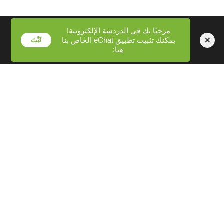
قبل أن تبدأ، إليك بعض الأمور التي يجدر بك معرفتها:
مرحبًا بك في الدردشة الإلكترونية!
×
يمكنك تثبيت تطبيق eChat الخاص بنا
ثَبَّتَ
عدم الكشف عن الهوية
لستَ مُطالباً بمشاركة معلوماتك الشخصية
هنا:
- اسمك، موقعك، أو أي شيء آخر يبقى ملكاً لك ما لم تختر
مشاركته.
الانفتاح
لا تدري من سيكون التالي. هذا هو سرّ جاذبيتها. احضر
وأنت متشوق للمعرفة.
أمان
أدوات الإبلاغ والحظر لدينا فعّالة - إذا شعرتَ بوجود خلل ما،
فاستخدمها. نحن نتخذ الإجراءات اللازمة بناءً على البلاغات.
فضول
أفضل المحادثات تحدث عندما تكون منفتحاً على مسار
الحوار.
هذا هو كل ما يتعلق بعملية الإعداد. من عبارة "أريد الدردشة" إلى
التحدث فعلياً مع شخص ما، يستغرق الأمر حوالي عشر ثوانٍ.