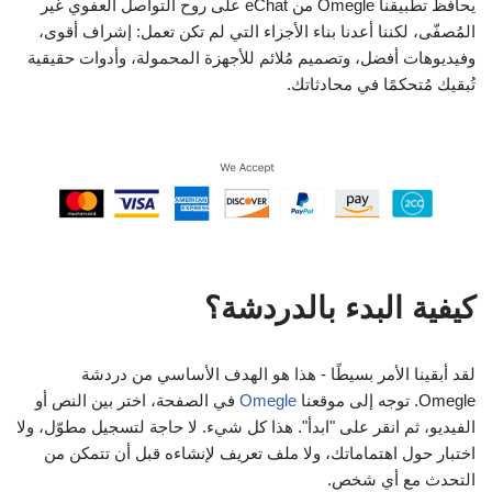
يحافظ تطبيقنا Omegle من eChat على روح التواصل العفوي غير
المُصفّى، لكننا أعدنا بناء الأجزاء التي لم تكن تعمل: إشراف أقوى،
وفيديوهات أفضل، وتصميم مُلائم للأجهزة المحمولة، وأدوات حقيقية
تُبقيك مُتحكمًا في محادثاتك.
كيفية البدء بالدردشة؟
لقد أبقينا الأمر بسيطًا - هذا هو الهدف الأساسي من دردشة
Omegle. توجه إلى موقعنا
Omegle
في الصفحة، اختر بين النص أو
الفيديو، ثم انقر على "ابدأ". هذا كل شيء. لا حاجة لتسجيل مطوّل، ولا
اختبار حول اهتماماتك، ولا ملف تعريف لإنشاءه قبل أن تتمكن من
التحدث مع أي شخص.