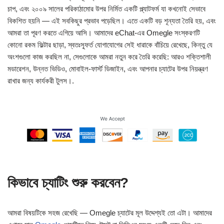
চাপ, এবং ২০০৯ সালের পরিকাঠামোর উপর নির্মিত একটি প্ল্যাটফর্ম যা কখনোই সেভাবে
বিকশিত হয়নি — এই সবকিছুর প্রভাব পড়েছিল। এতে একটি বড় শূন্যতা তৈরি হয়, এবং
আমরা তা পূরণ করতে এগিয়ে আসি। আমাদের eChat-এর Omegle সংস্করণটি
কোনো রকম ফিল্টার ছাড়া, স্বতঃস্ফূর্ত যোগাযোগের সেই ধারাকে বাঁচিয়ে রেখেছে, কিন্তু যে
অংশগুলো কাজ করছিল না, সেগুলোকে আমরা নতুন করে তৈরি করেছি: আরও শক্তিশালী
মডারেশন, উন্নত ভিডিও, মোবাইল-ফার্স্ট ডিজাইন, এবং আপনার চ্যাটের উপর নিয়ন্ত্রণ
রাখার জন্য কার্যকরী টুলস।.
কিভাবে চ্যাটিং শুরু করবেন?
আমরা বিষয়টিকে সহজ রেখেছি — Omegle চ্যাটের মূল উদ্দেশ্যই তো এটা। আমাদের