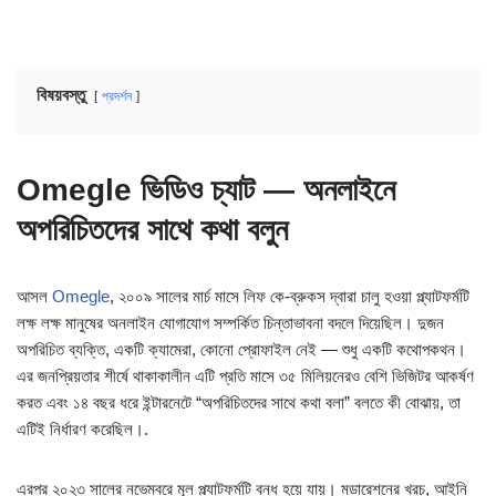
বিষয়বস্তু
প্রদর্শন
Omegle ভিডিও চ্যাট — অনলাইনে
অপরিচিতদের সাথে কথা বলুন
আসল
Omegle
, ২০০৯ সালের মার্চ মাসে লিফ কে-ব্রুকস দ্বারা চালু হওয়া প্ল্যাটফর্মটি
লক্ষ লক্ষ মানুষের অনলাইন যোগাযোগ সম্পর্কিত চিন্তাভাবনা বদলে দিয়েছিল। দুজন
অপরিচিত ব্যক্তি, একটি ক্যামেরা, কোনো প্রোফাইল নেই — শুধু একটি কথোপকথন।
এর জনপ্রিয়তার শীর্ষে থাকাকালীন এটি প্রতি মাসে ৩৫ মিলিয়নেরও বেশি ভিজিটর আকর্ষণ
করত এবং ১৪ বছর ধরে ইন্টারনেটে “অপরিচিতদের সাথে কথা বলা” বলতে কী বোঝায়, তা
এটিই নির্ধারণ করেছিল।.
এরপর ২০২৩ সালের নভেম্বরে মূল প্ল্যাটফর্মটি বন্ধ হয়ে যায়। মডারেশনের খরচ, আইনি