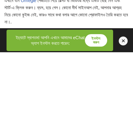
এখানে যান
Omegle
পেজটিতে গিয়ে টেক্সট বা ভিডিওর মধ্যে একটি বেছে নিন এবং
স্টার্ট-এ ক্লিক করুন। ব্যস, হয়ে গেল। কোনো দীর্ঘ সাইনআপ নেই, আপনার আগ্রহ
নিয়ে কোনো কুইজ নেই, কারও সাথে কথা বলার আগে কোনো প্রোফাইলও তৈরি করতে হবে
না।.
ইচ্যাটে স্বাগতম! আপনি এখানে আমাদের eChat
শুরু করার আগে, কয়েকটি বিষয় জেনে রাখা ভালো:
ইনস্টল
×
করুন
অ্যাপ ইনস্টল করতে পারেন:
নাম প্রকাশে অনিচ্ছুক
আপনাকে ব্যক্তিগত তথ্য শেয়ার করতে হবে না — আপনার
নাম, অবস্থান বা অন্য সবকিছু আপনারই থাকবে, যদি না আপনি স্বেচ্ছায় তা শেয়ার
করেন।.
খোলামেলাতা
আপনি কখনোই জানেন না এরপর কে আসবে। এটাই তো এর আসল
আকর্ষণ। কৌতূহল নিয়ে আসুন।.
নিরাপত্তা
আমাদের রিপোর্টিং এবং ব্লক করার টুলগুলো কার্যকর — কোনো কিছু
অস্বাভাবিক মনে হলে, সেগুলো ব্যবহার করুন। আমরা রিপোর্টের ভিত্তিতে ব্যবস্থা
গ্রহণ করি।.
কৌতূহল
সবচেয়ে ভালো আলাপ তখনই হয়, যখন আপনি আলোচনার গতিপথ যেদিকেই
যাক না কেন, তার জন্য প্রস্তুত থাকেন।.