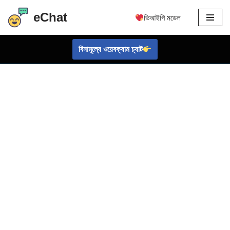
eChat
ভিআইপি মডেল
এড়িয়ে
যাও
বিনামূল্যে ওয়েবক্যাম চ্যাট
কন্টেন্ট