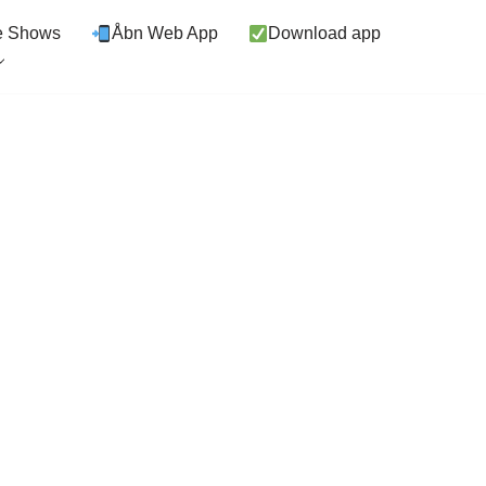
e Shows
Åbn Web App
Download app