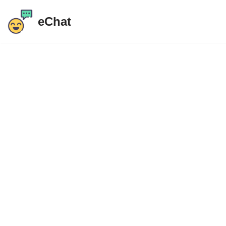
eChat
Gå
til
indhold