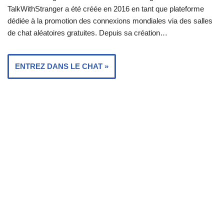
TalkWithStranger a été créée en 2016 en tant que plateforme
dédiée à la promotion des connexions mondiales via des salles
de chat aléatoires gratuites. Depuis sa création…
ENTREZ DANS LE CHAT »
Strangermeetup
Comme nous l'avons déjà suggéré, la solution est totalement
gratuite et nous ne sommes donc jamais invités à fournir des
détails financiers. Nous avons l'intention de…
ENTREZ DANS LE CHAT »