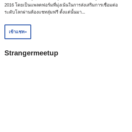
2016 โดยเป็นแพลตฟอร์มที่มุ่งเน้นในการส่งเสริมการเชื่อมต่อ
ระดับโลกผ่านห้องแชทสุ่มฟรี ตั้งแต่นั้นมา...
เข้าแชท»
Strangermeetup
ดังที่เราได้แนะนำไปก่อนหน้านี้ โซลูชันนี้ไม่มีค่าใช้จ่ายใดๆ อย่าง
แน่นอน ดังนั้นจึงไม่เคยมีการขอให้ระบุรายละเอียดทางการเงินใดๆ
ด้วยซ้ำ เราตั้งใจที่จะ...
เข้าแชท»
Spinchat