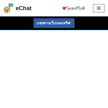
eChat
โมเดลวีไอพี
ข้าม
ไป
แชทผ่านเว็บแคมฟรี
ที่
เนื้อหา