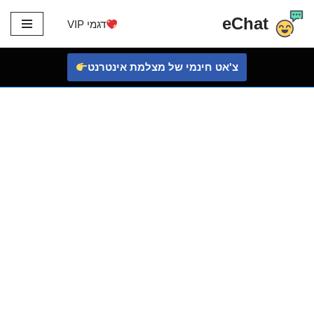
eChat
דגמי VIP
דלג
לתוכן
צ'אט חינמי של מצלמת אינטרנט