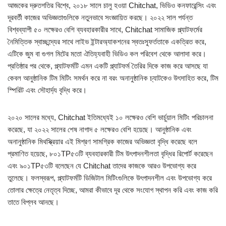
আজকের দ্রুতগতির বিশ্বে, ২০১৮ সালে চালু হওয়া Chitchat, ভিডিও কনফারেন্সিং এবং
দূরবর্তী কাজের অভিজ্ঞতাগুলিকে নতুনভাবে সংজ্ঞায়িত করছে। ২০২২ সাল পর্যন্ত
বিশ্বব্যাপী ৫০ লক্ষেরও বেশি ব্যবহারকারীর সাথে, Chitchat সামাজিক প্ল্যাটফর্মের
নৈমিত্তিক স্বাচ্ছন্দ্যের সাথে লাইভ ইন্টারঅ্যাকশনের স্বতঃস্ফূর্ততাকে একত্রিত করে,
এটিকে জুম বা গুগল মিটের মতো ঐতিহ্যবাহী ভিডিও কল পরিবেশ থেকে আলাদা করে।
প্রতিষ্ঠার পর থেকে, প্ল্যাটফর্মটি এমন একটি প্ল্যাটফর্ম তৈরির দিকে কাজ করে আসছে যা
কেবল আনুষ্ঠানিক টিম মিটিং সমর্থন করে না বরং অনানুষ্ঠানিক চ্যাটকেও উৎসাহিত করে, টিম
স্পিরিট এবং সৌহার্দ্য বৃদ্ধি করে।
২০২০ সালের মধ্যে, Chitchat ইতিমধ্যেই ১০ লক্ষেরও বেশি ভার্চুয়াল মিটিং পরিচালনা
করেছে, যা ২০২২ সালের শেষ নাগাদ ৫ লক্ষেরও বেশি হয়েছে। আনুষ্ঠানিক এবং
অনানুষ্ঠানিক মিথস্ক্রিয়ার এই মিশ্রণ সামগ্রিক কাজের অভিজ্ঞতা বৃদ্ধি করেছে বলে
প্রমাণিত হয়েছে, ৮০১TP৫৩টি ব্যবহারকারী টিম উৎপাদনশীলতা বৃদ্ধির রিপোর্ট করেছেন
এবং ৯০১TP৫৩টি বলেছেন যে Chitchat তাদের কাজকে আরও উপভোগ্য করে
তুলেছে। ফলস্বরূপ, প্ল্যাটফর্মটি ডিজিটাল মিটিংগুলিকে উৎপাদনশীল এবং উপভোগ্য করে
তোলার ক্ষেত্রে নেতৃত্ব দিচ্ছে, আমরা কীভাবে দূর থেকে সংযোগ স্থাপন করি এবং কাজ করি
তাতে বিপ্লব আনছে।