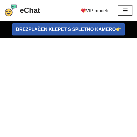
eChat
VIP modeli
Preskoči
na
BREZPLAČEN KLEPET S SPLETNO KAMERO
vsebino