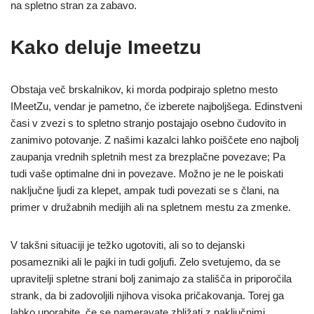
na spletno stran za zabavo.
Kako deluje Imeetzu
Obstaja več brskalnikov, ki morda podpirajo spletno mesto
IMeetZu, vendar je pametno, če izberete najboljšega. Edinstveni
časi v zvezi s to spletno stranjo postajajo osebno čudovito in
zanimivo potovanje. Z našimi kazalci lahko poiščete eno najbolj
zaupanja vrednih spletnih mest za brezplačne povezave; Pa
tudi vaše optimalne dni in povezave. Možno je ne le poiskati
naključne ljudi za klepet, ampak tudi povezati se s člani, na
primer v družabnih medijih ali na spletnem mestu za zmenke.
V takšni situaciji je težko ugotoviti, ali so to dejanski
posamezniki ali le pajki in tudi goljufi. Zelo svetujemo, da se
upravitelji spletne strani bolj zanimajo za stališča in priporočila
strank, da bi zadovoljili njihova visoka pričakovanja. Torej ga
lahko uporabite, če se nameravate zbližati z naključnimi