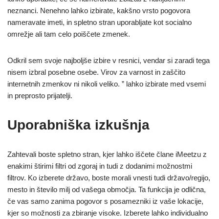
neznanci. Nenehno lahko izbirate, kakšno vrsto pogovora
nameravate imeti, in spletno stran uporabljate kot socialno
omrežje ali tam celo poiščete zmenek.
Odkril sem svoje najboljše izbire v resnici, vendar si zaradi tega
nisem izbral posebne osebe. Virov za varnost in zaščito
internetnih zmenkov ni nikoli veliko. ” lahko izbirate med vsemi
in preprosto prijatelji.
Uporabniška izkušnja
Zahtevali boste spletno stran, kjer lahko iščete člane iMeetzu z
enakimi štirimi filtri od zgoraj in tudi z dodanimi možnostmi
filtrov. Ko izberete državo, boste morali vnesti tudi državo/regijo,
mesto in število milj od vašega območja. Ta funkcija je odlična,
če vas samo zanima pogovor s posamezniki iz vaše lokacije,
kjer so možnosti za zbiranje visoke. Izberete lahko individualno