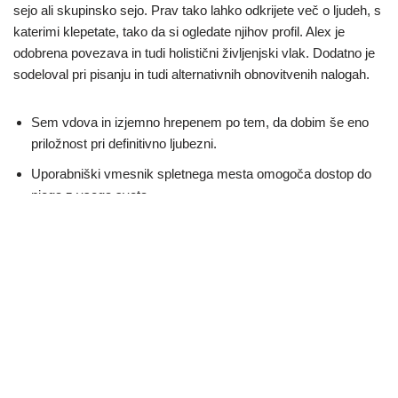
sejo ali skupinsko sejo. Prav tako lahko odkrijete več o ljudeh, s
katerimi klepetate, tako da si ogledate njihov profil. Alex je
odobrena povezava in tudi holistični življenjski vlak. Dodatno je
sodeloval pri pisanju in tudi alternativnih obnovitvenih nalogah.
Sem vdova in izjemno hrepenem po tem, da dobim še eno
priložnost pri definitivno ljubezni.
Uporabniški vmesnik spletnega mesta omogoča dostop do
njega z vsega sveta.
Od vas je odvisno, ali boste izbrali alternativo in jo izbrali.
Res je, da so ženske veliko bolj povezane z deljenjem
prenosov v živo in ustvarjanjem video programov v nasprotju
z moškimi.
Če kliknete 'Pogovarjaj se z ženskami', vas bo zagotovo
popeljal v čudoviti svet fantastičnih in tudi ljubkih žensk.
Tekočnost spletnega mesta vam lahko ustvari razpoloženje