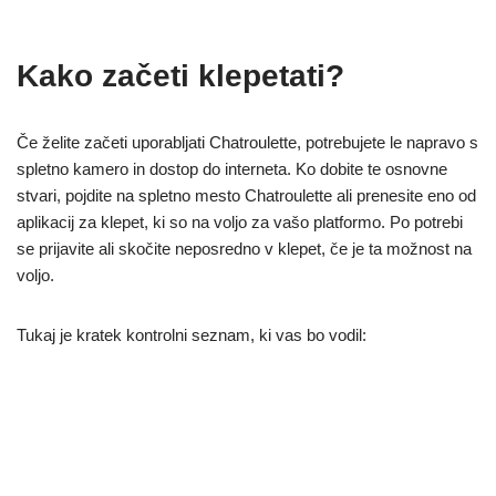
Kako začeti klepetati?
Če želite začeti uporabljati Chatroulette, potrebujete le napravo s
spletno kamero in dostop do interneta. Ko dobite te osnovne
stvari, pojdite na spletno mesto Chatroulette ali prenesite eno od
aplikacij za klepet, ki so na voljo za vašo platformo. Po potrebi
se prijavite ali skočite neposredno v klepet, če je ta možnost na
voljo.
Tukaj je kratek kontrolni seznam, ki vas bo vodil:
Spletna kamera in mikrofon
: Preverite, ali oba delujeta za
nemoteno izkušnjo.
Stabilna internetna povezava
: Izogibajte se prekinitvam in
ohranite kakovost videa.