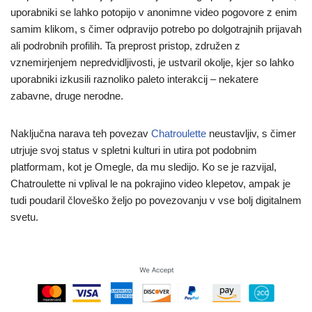
uporabniki se lahko potopijo v anonimne video pogovore z enim
samim klikom, s čimer odpravijo potrebo po dolgotrajnih prijavah
ali podrobnih profilih. Ta preprost pristop, združen z
vznemirjenjem nepredvidljivosti, je ustvaril okolje, kjer so lahko
uporabniki izkusili raznoliko paleto interakcij – nekatere
zabavne, druge nerodne.
Naključna narava teh povezav
Chatroulette
neustavljiv, s čimer
utrjuje svoj status v spletni kulturi in utira pot podobnim
platformam, kot je Omegle, da mu sledijo. Ko se je razvijal,
Chatroulette ni vplival le na pokrajino video klepetov, ampak je
tudi poudaril človeško željo po povezovanju v vse bolj digitalnem
svetu.