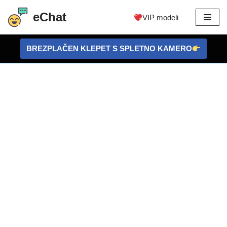
eChat
VIP modeli
Preskoči
na
BREZPLAČEN KLEPET S SPLETNO KAMERO
vsebino