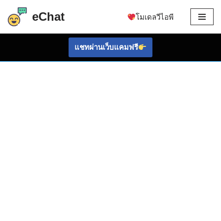
eChat
โมเดลวีไอพี
ข้าม
ไป
แชทผ่านเว็บแคมฟรี
ที่
เนื้อหา