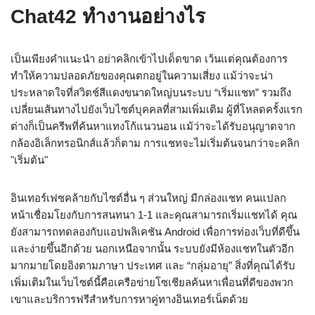
Chat42 ทำงานอย่างไร
เป็นเพียงคำแนะนำ อย่าคลิกเข้าไปเด็ดขาด เว้นแต่คุณต้องการ
ทำให้ความปลอดภัยของคุณตกอยู่ในความเสี่ยง แม้ว่าจะน่า
ประหลาดใจที่สวิตช์สีแดงขนาดใหญ่บนระบบ “เริ่มแชท” รวมถึง
เปลี่ยนเส้นทางไปยังเว็บไซต์บุคคลที่สามเพิ่มเติม ผู้ที่โหลดครั้งแรก
ต่างก็เป็นครีพที่ค้นหาแทงโก้แนวนอน แม้ว่าจะได้รับอนุญาตจาก
กล้องอิเล็กทรอนิกส์แล้วก็ตาม การแชทจะไม่เริ่มต้นจนกว่าจะคลิก
"เริ่มต้น"
อินเทอร์เฟซคล้ายกับไซต์อื่น ๆ ส่วนใหญ่ มีกล่องแชท คนแปลก
หน้าเชื่อมโยงกับการสนทนา 1-1 และคุณสามารถเริ่มแชทได้ คุณ
ยังสามารถทดลองกับแอปพลิเคชัน Android เพื่อการท่องเว็บที่ดีขึ้น
และง่ายขึ้นอีกด้วย นอกเหนือจากนั้น ระบบยังมีห้องแชทในตัวอีก
มากมายโดยอิงตามภาษา ประเทศ และ “กลุ่มอายุ” สิ่งที่คุณได้รับ
เพิ่มเติมในเว็บไซต์นี้คือเครือข่ายโซเชียลค้นหาเพื่อนที่ดีของพวก
เขาและบริการฟรีสำหรับการหาคู่ทางอินเทอร์เน็ตด้วย