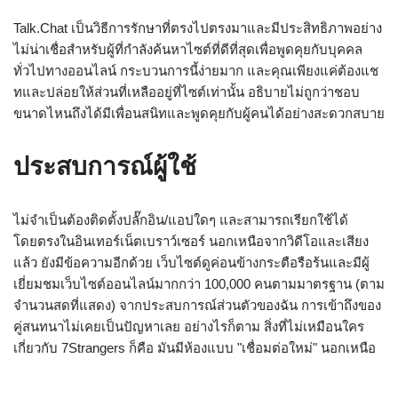
Talk.Chat เป็นวิธีการรักษาที่ตรงไปตรงมาและมีประสิทธิภาพอย่าง
ไม่น่าเชื่อสำหรับผู้ที่กำลังค้นหาไซต์ที่ดีที่สุดเพื่อพูดคุยกับบุคคล
ทั่วไปทางออนไลน์ กระบวนการนี้ง่ายมาก และคุณเพียงแค่ต้องแช
ทและปล่อยให้ส่วนที่เหลืออยู่ที่ไซต์เท่านั้น อธิบายไม่ถูกว่าชอบ
ขนาดไหนถึงได้มีเพื่อนสนิทและพูดคุยกับผู้คนได้อย่างสะดวกสบาย
ประสบการณ์ผู้ใช้
ไม่จำเป็นต้องติดตั้งปลั๊กอิน/แอปใดๆ และสามารถเรียกใช้ได้
โดยตรงในอินเทอร์เน็ตเบราว์เซอร์ นอกเหนือจากวิดีโอและเสียง
แล้ว ยังมีข้อความอีกด้วย เว็บไซต์ดูค่อนข้างกระตือรือร้นและมีผู้
เยี่ยมชมเว็บไซต์ออนไลน์มากกว่า 100,000 คนตามมาตรฐาน (ตาม
จำนวนสดที่แสดง) จากประสบการณ์ส่วนตัวของฉัน การเข้าถึงของ
คู่สนทนาไม่เคยเป็นปัญหาเลย อย่างไรก็ตาม สิ่งที่ไม่เหมือนใคร
เกี่ยวกับ 7Strangers ก็คือ มันมีห้องแบบ "เชื่อมต่อใหม่" นอกเหนือ
จากนั้น ระบบยังมีห้องสนทนาแบบบูรณาการอีกมากมายโดยอิง
ตามภาษา ประเทศ และ “กลุ่มอายุ”