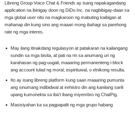
Libreng Group Voice Chat & Friends ay isang napakagandang
application na ibinigay doon ng DiDo Inc. na nagbibigay-daan sa
mga global user nito na magkaroon ng mabuting kaibigan at
mahanap din kung sino ang maaari mong ibahagi sa parehong
rate ng mga interes.
May ilang itinakdang regulasyon at patakaran na kailangang
sundin sa mga bisita, at pati na rin sa anumang uri ng
karahasan ng pag-uugali, maaaring permanenteng i-block
ang account tulad ng moral, espirituwal, o etnikong resulta.
Ito ay isang libreng platform kung saan maaaring pumunta
ang sinumang indibidwal at irehistro din ang kanilang sarili
upang kumonekta sa iba't ibang miyembro ng ChatPig.
Masisiyahan ka sa pagpapalit ng mga grupo habang
umaabot sa 25 kaibigan, bawat isa ay may malawak,
independyente, at natatanging paraan.
Ito ay isang kawili-wiling voice amusement area na nakatuon