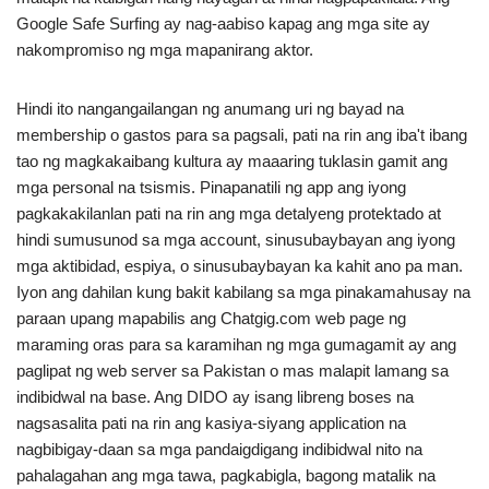
Google Safe Surfing ay nag-aabiso kapag ang mga site ay
nakompromiso ng mga mapanirang aktor.
Hindi ito nangangailangan ng anumang uri ng bayad na
membership o gastos para sa pagsali, pati na rin ang iba't ibang
tao ng magkakaibang kultura ay maaaring tuklasin gamit ang
mga personal na tsismis. Pinapanatili ng app ang iyong
pagkakakilanlan pati na rin ang mga detalyeng protektado at
hindi sumusunod sa mga account, sinusubaybayan ang iyong
mga aktibidad, espiya, o sinusubaybayan ka kahit ano pa man.
Iyon ang dahilan kung bakit kabilang sa mga pinakamahusay na
paraan upang mapabilis ang Chatgig.com web page ng
maraming oras para sa karamihan ng mga gumagamit ay ang
paglipat ng web server sa Pakistan o mas malapit lamang sa
indibidwal na base. Ang DIDO ay isang libreng boses na
nagsasalita pati na rin ang kasiya-siyang application na
nagbibigay-daan sa mga pandaigdigang indibidwal nito na
pahalagahan ang mga tawa, pagkabigla, bagong matalik na