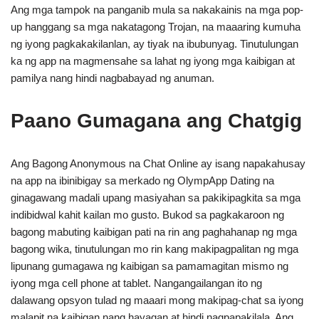
Ang mga tampok na panganib mula sa nakakainis na mga pop-
up hanggang sa mga nakatagong Trojan, na maaaring kumuha
ng iyong pagkakakilanlan, ay tiyak na ibubunyag. Tinutulungan
ka ng app na magmensahe sa lahat ng iyong mga kaibigan at
pamilya nang hindi nagbabayad ng anuman.
Paano Gumagana ang Chatgig
Ang Bagong Anonymous na Chat Online ay isang napakahusay
na app na ibinibigay sa merkado ng OlympApp Dating na
ginagawang madali upang masiyahan sa pakikipagkita sa mga
indibidwal kahit kailan mo gusto. Bukod sa pagkakaroon ng
bagong mabuting kaibigan pati na rin ang paghahanap ng mga
bagong wika, tinutulungan mo rin kang makipagpalitan ng mga
lipunang gumagawa ng kaibigan sa pamamagitan mismo ng
iyong mga cell phone at tablet. Nangangailangan ito ng
dalawang opsyon tulad ng maaari mong makipag-chat sa iyong
malapit na kaibigan nang hayagan at hindi nagpapakilala. Ang