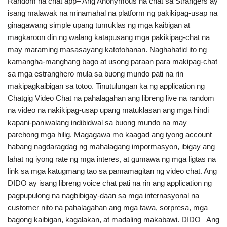
Random na chat app– Ang Anonymous na chat sa Strangers ay
isang malawak na minamahal na platform ng pakikipag-usap na
ginagawang simple upang tumuklas ng mga kaibigan at
magkaroon din ng walang katapusang mga pakikipag-chat na
may maraming masasayang katotohanan. Naghahatid ito ng
kamangha-manghang bago at usong paraan para makipag-chat
sa mga estranghero mula sa buong mundo pati na rin
makipagkaibigan sa totoo. Tinutulungan ka ng application ng
Chatgig Video Chat na pahalagahan ang libreng live na random
na video na nakikipag-usap upang matuklasan ang mga hindi
kapani-paniwalang indibidwal sa buong mundo na may
parehong mga hilig. Magagawa mo kaagad ang iyong account
habang nagdaragdag ng mahalagang impormasyon, ibigay ang
lahat ng iyong rate ng mga interes, at gumawa ng mga ligtas na
link sa mga katugmang tao sa pamamagitan ng video chat. Ang
DIDO ay isang libreng voice chat pati na rin ang application ng
pagpupulong na nagbibigay-daan sa mga internasyonal na
customer nito na pahalagahan ang mga tawa, sorpresa, mga
bagong kaibigan, kagalakan, at madaling makabawi. DIDO– Ang