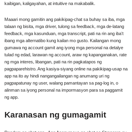
kaibigan, kaligayahan, at intuitive na makabalik.
Maaari mong gamitin ang pakikipag-chat sa buhay sa iba, mga
talaan ng bisita, mga driver, tulong sa feedback, mga de-latang
feedback, mga kasunduan, mga transcript, pati na rin ang iba't
ibang mga alternatibo kung kailan mo gusto. Kailangan mong
gumawa ng account gamit ang iyong mga personal na detalye
tulad ng edad, larawan ng account, araw ng kapanganakan, rate
ng mga interes, libangan, pati na rin pagkatapos ng
pagpaparehistro. Ang kasiya-siyang online na pakikipag-usap na
app na ito ay hindi nangangailangan ng anumang uri ng
pagpapatunay ng user, walang pamantayan sa pag-log in, o
alinman sa iyong personal na impormasyon para sa paggamit
ng app.
Karanasan ng gumagamit