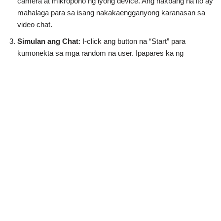
camera at mikropono ng iyong device. Ang hakbang na ito ay
mahalaga para sa isang nakakaengganyong karanasan sa
video chat.
Simulan ang Chat
: I-click ang button na “Start” para
kumonekta sa mga random na user. Ipapares ka ng
algorithm ng OmeTV sa iba pang mga user, na tumutuon sa
maayos na mga koneksyon.
Sa mga hakbang na ito, mabilis kang sasabak sa mga dynamic
na pag-uusap, na ginagawang isang nakakahimok na
alternatibong video chat ang OmeTV.
Pagpepresyo
Ang pagmamaniobra sa istruktura ng pagpepresyo ng OmeTV
ay nagpapakita ng isang flexible at user-centric na diskarte.
Tinutugunan nito ang iba't ibang pangangailangan ng user sa