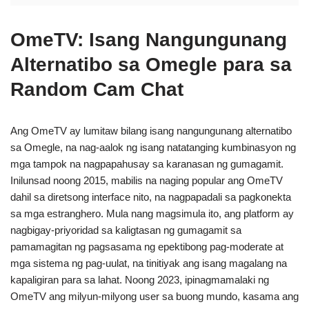
OmeTV: Isang Nangungunang
Alternatibo sa Omegle para sa
Random Cam Chat
Ang OmeTV ay lumitaw bilang isang nangungunang alternatibo
sa Omegle, na nag-aalok ng isang natatanging kumbinasyon ng
mga tampok na nagpapahusay sa karanasan ng gumagamit.
Inilunsad noong 2015, mabilis na naging popular ang OmeTV
dahil sa diretsong interface nito, na nagpapadali sa pagkonekta
sa mga estranghero. Mula nang magsimula ito, ang platform ay
nagbigay-priyoridad sa kaligtasan ng gumagamit sa
pamamagitan ng pagsasama ng epektibong pag-moderate at
mga sistema ng pag-uulat, na tinitiyak ang isang magalang na
kapaligiran para sa lahat. Noong 2023, ipinagmamalaki ng
OmeTV ang milyun-milyong user sa buong mundo, kasama ang