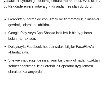
yasaklı bir üyeden gönderilmiş olması mümkündür. Web sitesi,
bu tür gönderenlerin ortaya çıktığı anda mesajları durdurur.
Gerçekten, normalde konuşmak ve flört etmek için insanları
çevrimiçi olarak bulabilirim.
Google Play veya App Shop'ta indirilebilir bir uygulama
bulunmamaktadır.
Dolayısıyla Facebook hesabınızdaki bilgiler FaceFlow'a
aktarılacaktır.
Site yayına girdiğinde insanların kısıtlama olmadan uzaktan
sohbet edebilmesi için ücretsiz bir operatör uygulaması
olarak pazarlanıyordu.
Bu siteyi çoğunlukla gençler kullanıyor, ancak bazılarını
otuzlu veya kırklı yaşların sonlarında keşfedeceksiniz.
Telekonferans deneyimi mükemmeldi, herhangi bir
rahatsızlık ve sorun yaşanmadı.