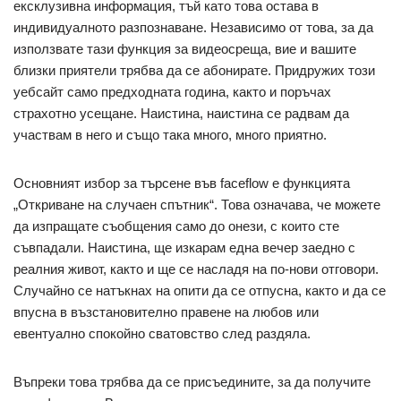
ексклузивна информация, тъй като това остава в
индивидуалното разпознаване. Независимо от това, за да
използвате тази функция за видеосреща, вие и вашите
близки приятели трябва да се абонирате. Придружих този
уебсайт само предходната година, както и поръчах
страхотно усещане. Наистина, наистина се радвам да
участвам в него и също така много, много приятно.
Основният избор за търсене във faceflow е функцията
„Откриване на случаен спътник“. Това означава, че можете
да изпращате съобщения само до онези, с които сте
съвпадали. Наистина, ще изкарам една вечер заедно с
реалния живот, както и ще се насладя на по-нови отговори.
Случайно се натъкнах на опити да се отпусна, както и да се
впусна в възстановително правене на любов или
евентуално спокойно сватовство след раздяла.
Въпреки това трябва да се присъедините, за да получите