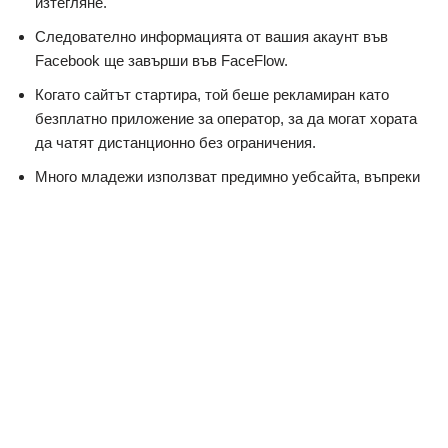
изтегляне.
Следователно информацията от вашия акаунт във
Facebook ще завърши във FaceFlow.
Когато сайтът стартира, той беше рекламиран като
безплатно приложение за оператор, за да могат хората
да чатят дистанционно без ограничения.
Много младежи използват предимно уебсайта, въпреки
че ще откриете някои в края на тридесетте или
четиридесетте.
Изживяването от телеконференцията беше отлично, без
никакви смущения и проблеми.
Има функция за потвърждение на акаунт както за
телефон, така и за имейл.
Можете да се срещнете с различни други участници във
faceflow в чат стаята.