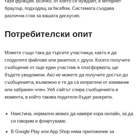
тази функция. Всичко, от което се нуждаят, е интернет
браузър, подходящ за faceflow. Системата създава
различна стая за вашата дискусия.
Потребителски опит
Можете също така да търсите участници, както и да
споделяте файлове или pwarmos с други. Когато получите
съобщение от още един участник в платформата, ще
бъдете уведомени. Ако не можете да получите достъп до
съобщенията, възможно е те да са изпратени от измамник
или забранен член. Уеб сайтът спира съобщенията в
момента, в който такива податели бъдат разкрити.
Наистина, нормално можех да намеря хора онлайн, за да
си говорим и флиртуваме.
В Google Play или App Shop няма приложение за