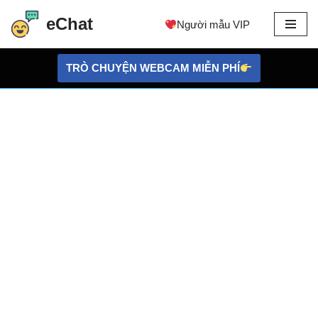
eChat
Người mẫu VIP
Chuyển
đến
TRÒ CHUYỆN WEBCAM MIỄN PHÍ
nội
dung