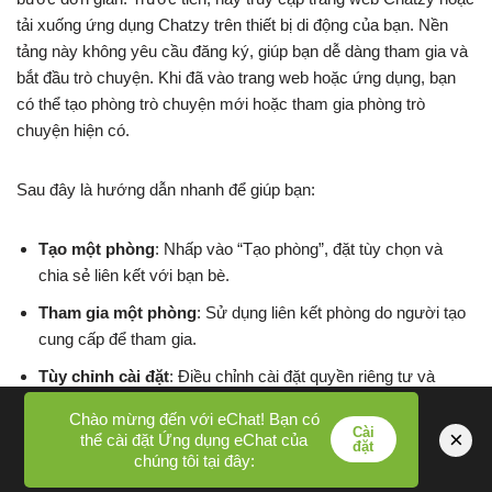
tải xuống ứng dụng Chatzy trên thiết bị di động của bạn. Nền
tảng này không yêu cầu đăng ký, giúp bạn dễ dàng tham gia và
bắt đầu trò chuyện. Khi đã vào trang web hoặc ứng dụng, bạn
có thể tạo phòng trò chuyện mới hoặc tham gia phòng trò
chuyện hiện có.
Sau đây là hướng dẫn nhanh để giúp bạn:
Tạo một phòng
: Nhấp vào “Tạo phòng”, đặt tùy chọn và
chia sẻ liên kết với bạn bè.
Tham gia một phòng
: Sử dụng liên kết phòng do người tạo
cung cấp để tham gia.
Tùy chỉnh cài đặt
: Điều chỉnh cài đặt quyền riêng tư và
thông báo cho phù hợp với nhu cầu của bạn.
Chào mừng đến với eChat! Bạn có
Cài
×
thể cài đặt Ứng dụng eChat của
đặt
chúng tôi tại đây:
Với các bước đơn giản này, Chatzy đảm bảo mang đến trải
nghiệm thân thiện với người dùng, dù trên máy tính để bàn hay