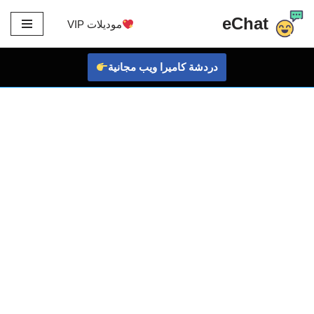
eChat
موديلات VIP
تخطى
إلى
دردشة كاميرا ويب مجانية
المحتوى