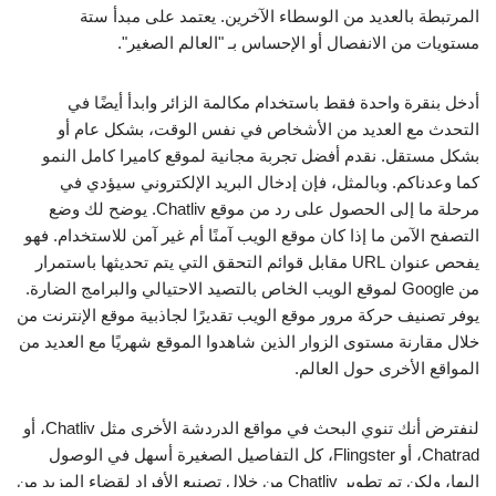
المرتبطة بالعديد من الوسطاء الآخرين. يعتمد على مبدأ ستة
مستويات من الانفصال أو الإحساس بـ "العالم الصغير".
أدخل بنقرة واحدة فقط باستخدام مكالمة الزائر وابدأ أيضًا في
التحدث مع العديد من الأشخاص في نفس الوقت، بشكل عام أو
بشكل مستقل. نقدم أفضل تجربة مجانية لموقع كاميرا كامل النمو
كما وعدناكم. وبالمثل، فإن إدخال البريد الإلكتروني سيؤدي في
مرحلة ما إلى الحصول على رد من موقع Chatliv. يوضح لك وضع
التصفح الآمن ما إذا كان موقع الويب آمنًا أم غير آمن للاستخدام. فهو
يفحص عنوان URL مقابل قوائم التحقق التي يتم تحديثها باستمرار
من Google لموقع الويب الخاص بالتصيد الاحتيالي والبرامج الضارة.
يوفر تصنيف حركة مرور موقع الويب تقديرًا لجاذبية موقع الإنترنت من
خلال مقارنة مستوى الزوار الذين شاهدوا الموقع شهريًا مع العديد من
المواقع الأخرى حول العالم.
لنفترض أنك تنوي البحث في مواقع الدردشة الأخرى مثل Chatliv، أو
Chatrad، أو Flingster، كل التفاصيل الصغيرة أسهل في الوصول
إليها، ولكن تم تطوير Chatliv من خلال تصنيع الأفراد لقضاء المزيد من