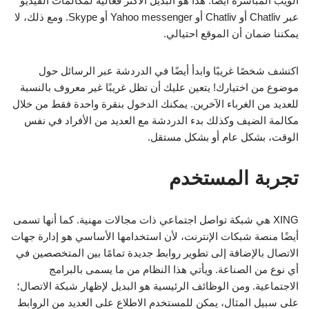
الويب المباشرة أيضًا. هذا هو البديل الأكثر فعالية لمكالمات الفيديو
عبر Chatliv أو Chatliv أو Yahoo messenger أو Skype. ومع ذلك، لا
يمكننا ضمان أن الموقع احتيالي.
اكتشف شخصًا غريبًا وابدأ أيضًا في الدردشة عبر الرسائل حول
موضوع من اختيارك! يتعين عليك أن تظل غريبًا غير معروف بالنسبة
للعديد من الغرباء الآخرين. يمكنك الدخول بنقرة واحدة فقط من خلال
مكالمة الضيف وكذلك بدء الدردشة مع العديد من الأفراد في نفس
الوقت، بشكل عام أو بشكل مستقل.
تجربة المستخدم
XING هي شبكة تواصل اجتماعي ذات مجالات مهنية. كما أنها تسمى
أيضًا منصة شبكات الإنترنت، لأن استخدامها الأساسي هو إدارة جهات
الاتصال بالإضافة إلى تطوير روابط جديدة تمامًا بين المتخصصين في
أي نوع من الصناعة. ويأتي هذا النظام من ما يسمى بالبرامج
الاجتماعية. ومن الوظائف الرئيسية هو البديل لإظهار شبكة الاتصال؛
على سبيل المثال، يمكن للمستخدم الاطلاع على العديد من الروابط