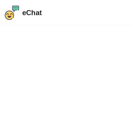
eChat
Preskoči
na
vsebino