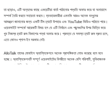
তা ছাড়াও, এটি অন্যদের কাছে একচেটিয়া বার্তা পাঠানোর পদ্ধতি অফার করে যা অনায়াসে
সম্পর্ক তৈরি করতে সহায়তা করবে। ব্যবহারকারীরা এমনকি আরও অনেক বন্ধুদের
আমন্ত্রণ জানানোর জন্য একটি টিম চ্যাটে উপহার এবং YouTube ভিডিও পাঠাতে পারে।
ওয়েবসাইট সম্পর্কে আরেকটি বিষয় হল যে এটি নির্বাচন এবং পছন্দগুলির উপর ভিত্তি করে
খুব নিজস্ব চ্যাট রুম বিকাশের পন্থা অফার করে। প্রদত্ত যে সমস্ত চ্যাট রুম দ্রুত চলে,
এতে কোনও প্লাগ-ইন দরকার নেই৷
AlloTalk তাদের মোবাইল অ্যাপ্লিকেশনে অনেক প্রাসঙ্গিকতা লোড করেছে বলে মনে
হচ্ছে। অ্যাপ্লিকেশনটি সম্পূর্ণ ওয়েবসাইটের বিপরীতে অনেক বেশি পরিপাটি, সুবিধাজনক
এবং কম্প্যাক্টলি সেট আপ দেখায়। এটি মসৃণ নেভিগেশন সহ একটি বন্ধুত্বপূর্ণ
ব্যবহারকারী ইন্টারফেস আছে। ফটো, ভিডিও ক্লিপ, জিআইএফ, সেইসাথে লিঙ্কগুলি
অ্যাপ্লিকেশনে দ্রুত লোড হয়।
একটি গ্রুপ চ্যাট পেতে আপনার একটি তালিকাভুক্তির প্রয়োজন নেই. তবুও, আপনি যদি
নিয়মিত ওয়েবসাইট ব্যবহার করেন এবং অবশ্যই আরও বৈশিষ্ট্যগুলিতে অ্যাক্সেসযোগ্যতার
মতো সদস্যতা বিকল্প উপলব্ধ রয়েছে। এটি নোংরা চ্যাট, অপরিচিত চ্যাট এবং সমস্ত
শীর্ষস্থানীয় ভিডিও চ্যাট সাইটগুলি আবিষ্কার করার এলাকা। তুলনা করে, অ্যালো র্যান্ডম