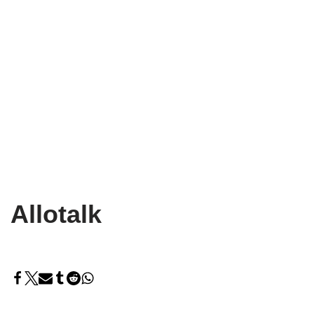
Allotalk