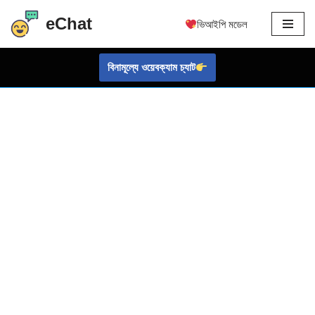
eChat
ভিআইপি মডেল
এড়িয়ে
যাও
বিনামূল্যে ওয়েবক্যাম চ্যাট
কন্টেন্ট