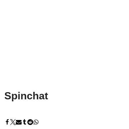
Spinchat