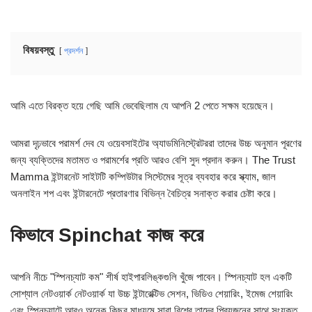
বিষয়বস্তু
প্রদর্শন
আমি এতে বিরক্ত হয়ে গেছি আমি ভেবেছিলাম যে আপনি 2 পেতে সক্ষম হয়েছেন।
আমরা দৃঢ়ভাবে পরামর্শ দেব যে ওয়েবসাইটের অ্যাডমিনিস্ট্রেটররা তাদের উচ্চ অনুমান পূরণের
জন্য ব্যক্তিদের মতামত ও পরামর্শের প্রতি আরও বেশি সুদ প্রদান করুন। The Trust
Mamma ইন্টারনেট সাইটটি কম্পিউটার সিস্টেমের সূত্র ব্যবহার করে স্ক্যাম, জাল
অনলাইন শপ এবং ইন্টারনেটে প্রতারণার বিভিন্ন বৈচিত্র সনাক্ত করার চেষ্টা করে।
কিভাবে Spinchat কাজ করে
আপনি নীচে "স্পিনচ্যাট কম" শীর্ষ হাইপারলিঙ্কগুলি খুঁজে পাবেন। স্পিনচ্যাট হল একটি
সোশ্যাল নেটওয়ার্ক নেটওয়ার্ক যা উচ্চ ইন্টারেক্টিভ সেশন, ভিডিও শেয়ারিং, ইমেজ শেয়ারিং
এবং স্পিনচ্যাটে আরও অনেক কিছুর মাধ্যমে সারা বিশ্বে তাদের প্রিয়জনের সাথে সংযুক্ত