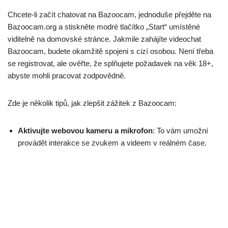
Chcete-li začít chatovat na Bazoocam, jednoduše přejděte na
Bazoocam.org a stiskněte modré tlačítko „Start“ umístěné
viditelně na domovské stránce. Jakmile zahájíte videochat
Bazoocam, budete okamžitě spojeni s cizí osobou. Není třeba
se registrovat, ale ověřte, že splňujete požadavek na věk 18+,
abyste mohli pracovat zodpovědně.
Zde je několik tipů, jak zlepšit zážitek z Bazoocam:
Aktivujte webovou kameru a mikrofon
: To vám umožní
provádět interakce se zvukem a videem v reálném čase.
Používejte geolokační filtry
: Spojte se s uživateli blíže k
vám, abyste získali lepší relevanci.
Zapojte se do integrovaných her
: Hry jako Tic Tac Toe a
Tetris mohou pomoci prolomit ledy a zpříjemnit chatování.