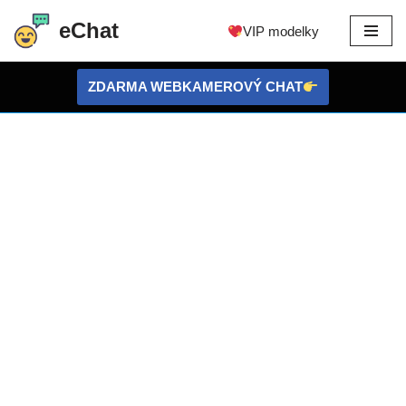
eChat
VIP modelky
Přejít
na
ZDARMA WEBKAMEROVÝ CHAT
obsah