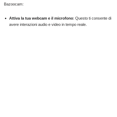
Bazoocam:
Attiva la tua webcam e il microfono
: Questo ti consente di
avere interazioni audio e video in tempo reale.
Utilizzare filtri di geolocalizzazione
: Connettiti con gli utenti
più vicini a te per una maggiore pertinenza.
Partecipa a giochi integrati
: Giochi come Tris e Tetris
possono aiutare a rompere il ghiaccio e rendere la
chiacchierata più piacevole.
Prezzi
Bazoocam ti offre un'esperienza di chat gratuita, ma è
fondamentale sottolineare che sono disponibili acquisti in-app
facoltativi, che vanno da $1.99 a $4.99. Mentre puoi divertirti a
chattare con le ragazze di bazoocam e altri utenti senza alcun