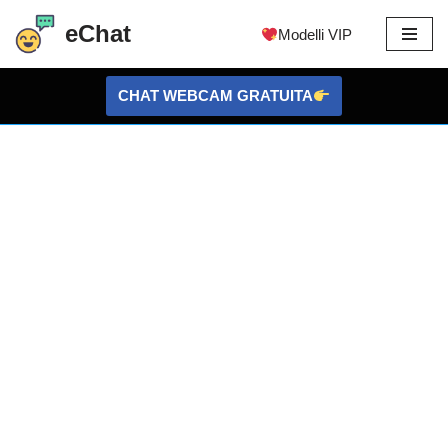
eChat
Modelli VIP
Vai
al
CHAT WEBCAM GRATUITA
contenuto