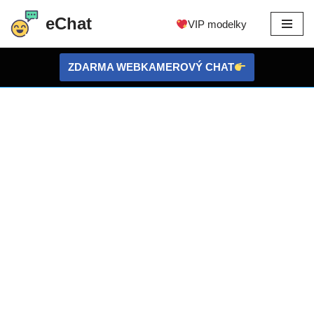
eChat
VIP modelky
Přejít
na
ZDARMA WEBKAMEROVÝ CHAT
obsah