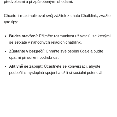
předvolbami a přizpůsobenými shodami.
Chcete-li maximalizovat svůj zážitek z chatu Chatblink, zvažte
tyto tipy:
Buďte otevření:
Přijměte rozmanitost uživatelů, se kterými
se setkáte v náhodných relacích chatblink.
Zůstaňte v bezpečí:
Chraňte své osobní údaje a buďte
opatrní při sdílení podrobností.
Aktivně se zapojit:
Účastněte se konverzací, abyste
podpořili smysluplná spojení a užili si sociální potenciál
platformy.
Chatblink poskytuje všestranné prostředí pro spontánní
interakci.
Ceny