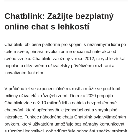
Chatblink: Zažijte bezplatný
online chat s lehkostí
Chatblink, oblíbená platforma pro spojení s neznámými lidmi po
celém světě, přináší revoluci online sociálních interakcí od
svého vzniku. Chatblink, založený v roce 2012, si rychle získal
popularitu díky svému uživatelsky přívětivému rozhraní a
inovativním funkcím.
V průběhu let se exponenciálně rozrostl a může se pochlubit
miliony uživatelů z různých zemí. Do roku 2020 propojilo
Chatblink více než 10 milionů lidí a nabídlo bezproblémové
chatování, které upřednostňuje jednoduchost a smysluplné
interakce. Funkce náhodného chatu Chatblink byla výjimečným
prvkem, který uživatelům umožňuje bez námahy komunikovat
s různými jednotlivci, což zdůrazňuje odhodlání značky prolomit