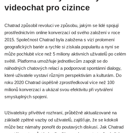
videochat pro cizince
Chatrad způsobil revoluci ve způsobu, jakým se lidé spojují
prostřednictvím online konverzací od svého založení v roce
2015. Společnost Chatrad byla založena s vizí prolomení
geografických bariér a rychle si získala popularitu a nyní se
může pochlubit více než 5 miliony aktivních uživatelů po celém
světě. Platforma umožňuje jednotlivcům zapojit se do
náhodných chatových relací a podporovat spontánní dialogy,
které uživatele vystaví různým perspektivám a kulturám. Do
roku 2020 Chatrad úspěšně zprostředkoval více než 100
milionů konverzací a ukázal svou efektivitu při vytváření
smysluplných spojení.
Uživatelsky přívětivé rozhraní, průběžně aktualizované na
základě zpětné vazby od uživatelů, zajišťuje, že se kdokoli
může bez námahy ponořit do poutavých diskusí. Jak Chatrad