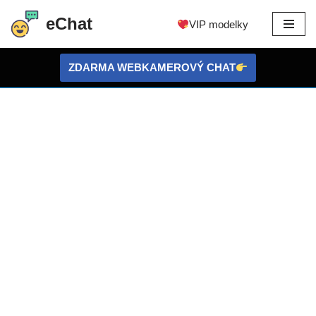
eChat
VIP modelky
Přejít
na
ZDARMA WEBKAMEROVÝ CHAT
obsah