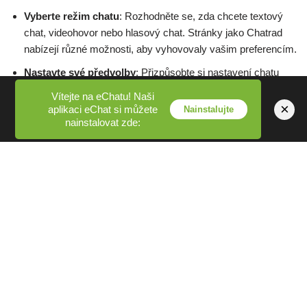
Vyberte režim chatu
: Rozhodněte se, zda chcete textový
chat, videohovor nebo hlasový chat. Stránky jako Chatrad
nabízejí různé možnosti, aby vyhovovaly vašim preferencím.
Nastavte své předvolby
: Přizpůsobte si nastavení chatu
podle polohy nebo zájmů a zvyšte kvalitu interakce.
Vítejte na eChatu! Naši
×
aplikaci eChat si můžete
Nainstalujte
Klikněte na 'Start'
: Okamžitě se spojte s náhodným
nainstalovat zde:
cizincem díky uživatelsky přívětivému rozhraní Chatrad.
Použití funkce Chatrad mluvit s cizími lidmi nabízí vzrušující
způsob, jak poznat nové lidi po celém světě.
Seznamte se s těmito kroky a během chvilky budete chatovat a
bez námahy si rozšíříte své sociální obzory.
Ceny