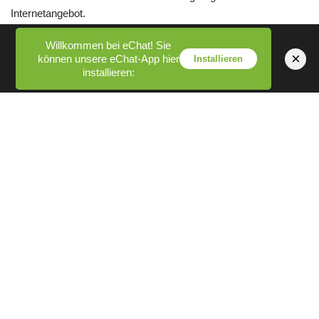
Internetangebot.
Willkommen bei eChat! Sie
Wir nutzen Ihre personenbezogenen Daten, um Betrug und
×
können unsere eChat-App hier
Installieren
andere rechtswidrige Aktivitäten aufzudecken und zu
installieren:
verhindern.
Sie sind ausschließlich für die Wahrung der Vertraulichkeit
Ihres Passworts verantwortlich und tragen die Verantwortung
für alle autorisierten und/oder nicht autorisierten Aufgaben,
Gebühren und/oder Verbindlichkeiten, die über Ihr Passwort
vorgenommen werden.
Sie benötigen keine Webcam, um diese Website zu nutzen,
viele Benutzer werden jedoch wahrscheinlich über Webcams
verfügen.
Wenn Sie im Dienst chatten und/oder ein Bild oder eine
Kamera übertragen, können verschiedene andere Benutzer
der Lösung und unseres Unternehmens Ihren
Benutzernamen, Ihre Nachrichten und alle von Ihnen