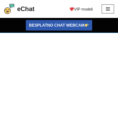
eChat
VIP modeli
Preskoči
na
BESPLATNO CHAT WEBCAM
sadržaj