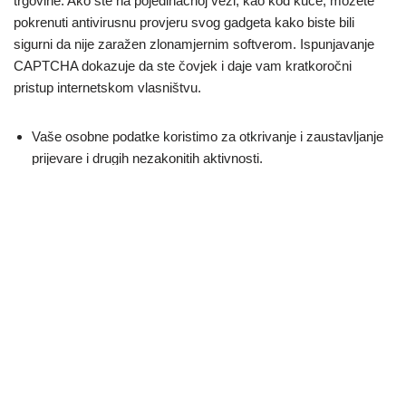
trgovine. Ako ste na pojedinačnoj vezi, kao kod kuće, možete
pokrenuti antivirusnu provjeru svog gadgeta kako biste bili
sigurni da nije zaražen zlonamjernim softverom. Ispunjavanje
CAPTCHA dokazuje da ste čovjek i daje vam kratkoročni
pristup internetskom vlasništvu.
Vaše osobne podatke koristimo za otkrivanje i zaustavljanje
prijevare i drugih nezakonitih aktivnosti.
Vi ste isključivo zaduženi za održavanje povjerljivosti svoje
lozinke i odgovorni ste za sve ovlaštene i/ili neovlaštene
zadatke, troškove i/ili obveze nastale putem vaše lozinke.
Ne trebate web-kameru za korištenje ove web-stranice, no
mnogi će korisnici vjerojatno imati web-kamere.
Kada razgovarate i/ili emitirate sliku ili kameru u Usluzi, razni
drugi korisnici Rješenja i naše tvrtke mogu vidjeti vaše
korisničko ime, poruke kao i svaki časopis koji date.
Šaljite besplatne poruke i također telefonirajte kad god i gdje