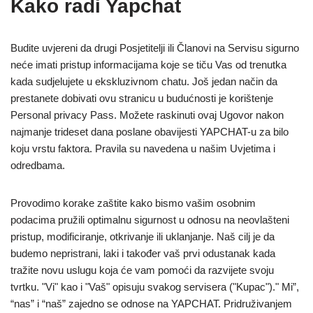
Kako radi Yapchat
Budite uvjereni da drugi Posjetitelji ili Članovi na Servisu sigurno
neće imati pristup informacijama koje se tiču Vas od trenutka
kada sudjelujete u ekskluzivnom chatu. Još jedan način da
prestanete dobivati ovu stranicu u budućnosti je korištenje
Personal privacy Pass. Možete raskinuti ovaj Ugovor nakon
najmanje trideset dana poslane obavijesti YAPCHAT-u za bilo
koju vrstu faktora. Pravila su navedena u našim Uvjetima i
odredbama.
Provodimo korake zaštite kako bismo vašim osobnim
podacima pružili optimalnu sigurnost u odnosu na neovlašteni
pristup, modificiranje, otkrivanje ili uklanjanje. Naš cilj je da
budemo nepristrani, laki i također vaš prvi odustanak kada
tražite novu uslugu koja će vam pomoći da razvijete svoju
tvrtku. "Vi" kao i "Vaš" opisuju svakog servisera ("Kupac")." Mi”,
“nas” i “naš” zajedno se odnose na YAPCHAT. Pridruživanjem