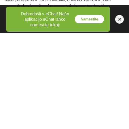
omogoča kratkoročno dostopnost do internetne lastnine.
Dobrodošli v eChat! Našo
×
aplikacijo eChat lahko
Namestite
Vaše osebne podatke uporabljamo za odkrivanje in
namestite tukaj:
zaustavitev goljufij in drugih nezakonitih dejavnosti.
Izključno vi ste odgovorni za ohranjanje zaupnosti vašega
gesla in ste odgovorni za vsa pooblaščena in/ali
nepooblaščena opravila, stroške in/ali obveznosti, ki
nastanejo prek vašega gesla.
Za uporabo tega spletnega mesta ne potrebujete spletne
kamere, vendar bo verjetno veliko uporabnikov imelo spletne
kamere.
Ko klepetate in/ali oddajate sliko ali kamero v storitvi, lahko
različni drugi uporabniki rešitve in našega podjetja vidijo vaše
uporabniško ime, sporočila in vse revije, ki jih posredujete.
S svojim pripomočkom Android pošiljajte brezplačna
sporočila in tudi telefonirajte kadarkoli in kjer koli že ste.