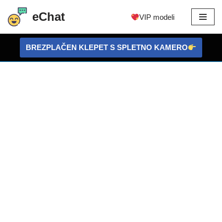
eChat
VIP modeli
Preskoči
na
BREZPLAČEN KLEPET S SPLETNO KAMERO
vsebino