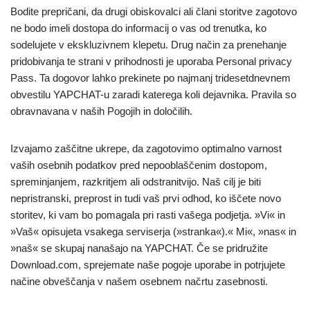
Bodite prepričani, da drugi obiskovalci ali člani storitve zagotovo
ne bodo imeli dostopa do informacij o vas od trenutka, ko
sodelujete v ekskluzivnem klepetu. Drug način za prenehanje
pridobivanja te strani v prihodnosti je uporaba Personal privacy
Pass. Ta dogovor lahko prekinete po najmanj tridesetdnevnem
obvestilu YAPCHAT-u zaradi katerega koli dejavnika. Pravila so
obravnavana v naših Pogojih in določilih.
Izvajamo zaščitne ukrepe, da zagotovimo optimalno varnost
vaših osebnih podatkov pred nepooblaščenim dostopom,
spreminjanjem, razkritjem ali odstranitvijo. Naš cilj je biti
nepristranski, preprost in tudi vaš prvi odhod, ko iščete novo
storitev, ki vam bo pomagala pri rasti vašega podjetja. »Vi« in
»Vaš« opisujeta vsakega serviserja (»stranka«).« Mi«, »nas« in
»naš« se skupaj nanašajo na YAPCHAT. Če se pridružite
Download.com, sprejemate naše pogoje uporabe in potrjujete
načine obveščanja v našem osebnem načrtu zasebnosti.