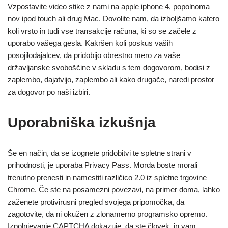
Vzpostavite video stike z nami na apple iphone 4, popolnoma
nov ipod touch ali drug Mac. Dovolite nam, da izboljšamo katero
koli vrsto in tudi vse transakcije računa, ki so se začele z
uporabo vašega gesla. Kakršen koli poskus vaših
posojilodajalcev, da pridobijo obrestno mero za vaše
državljanske svoboščine v skladu s tem dogovorom, bodisi z
zaplembo, dajatvijo, zaplembo ali kako drugače, naredi prostor
za dogovor po naši izbiri.
Uporabniška izkušnja
Še en način, da se izognete pridobitvi te spletne strani v
prihodnosti, je uporaba Privacy Pass. Morda boste morali
trenutno prenesti in namestiti različico 2.0 iz spletne trgovine
Chrome. Če ste na posamezni povezavi, na primer doma, lahko
zaženete protivirusni pregled svojega pripomočka, da
zagotovite, da ni okužen z zlonamerno programsko opremo.
Izpolnjevanje CAPTCHA dokazuje, da ste človek, in vam