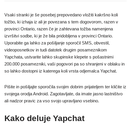
Vsaki stranki je še posebej prepovedano vložiti kakršno koli
tožbo, ki izhaja iz ali je povezana s tem dogovorom, razen v
provinci Ontario, razen če je zahtevana tožba namenjena
izvršitvi sodbe, ki je že bila pridobljena v provinci Ontario.
Uporabite ga lahko za pošiljanje sporočil SMS, obvestil,
videoposnetkov in tudi datotek drugim posameznikom
Yapchata, ustvarite lahko skupinske klepete s pošastnimi
200.000 posamezniki, vaši pogovori pa so shranjeni v oblaku in
so lahko dostopni iz katerega koli vrsta odjemalca Yapchat.
Pišite in pošiljajte sporočila svojim dobrim prijateljem ter kličite iz
svojega orodja Android. Zagotavljate, da imate jasno lastništvo
ali nadzor pravic za vso svojo upravljano vsebino.
Kako deluje Yapchat