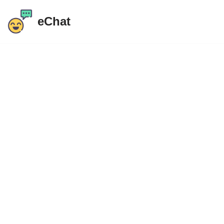
eChat
Ir
al
contenido