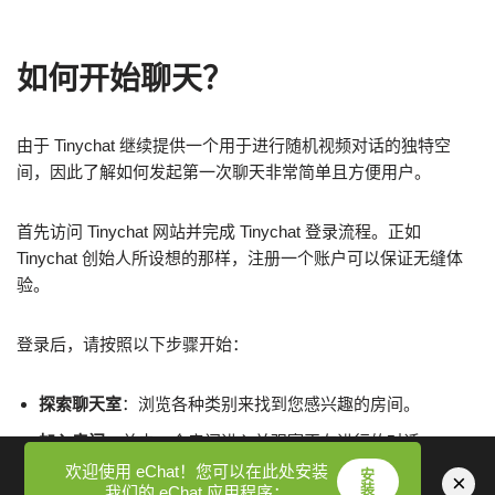
如何开始聊天？
由于 Tinychat 继续提供一个用于进行随机视频对话的独特空
间，因此了解如何发起第一次聊天非常简单且方便用户。
首先访问 Tinychat 网站并完成 Tinychat 登录流程。正如
Tinychat 创始人所设想的那样，注册一个账户可以保证无缝体
验。
登录后，请按照以下步骤开始：
探索聊天室
：浏览各种类别来找到您感兴趣的房间。
加入房间
：单击一个房间进入并观察正在进行的对话。
欢迎使用 eChat！您可以在此处安装
安
开始聊天
：启用您的摄像头和麦克风，积极参与。
×
装
我们的 eChat 应用程序：