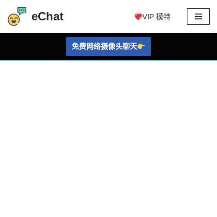
eChat
VIP 模特
跳
至
免费网络摄像头聊天
内
容