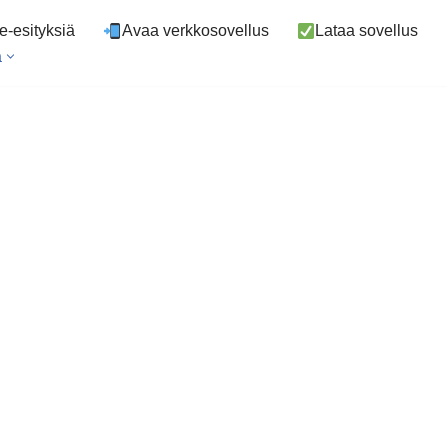
ve-esityksiä
Avaa verkkosovellus
Lataa sovellus
a