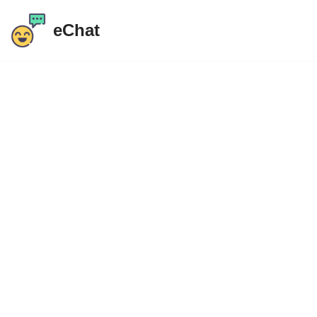
eChat
Siirry
sisältöön