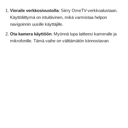
Vieraile verkkosivustolla
: Siirry OmeTV-verkkoalustaan.
Käyttöliittymä on intuitiivinen, mikä varmistaa helpon
navigoinnin uusille käyttäjille.
Ota kamera käyttöön
: Myönnä lupa laitteesi kameralle ja
mikrofonille. Tämä vaihe on välttämätön kiinnostavan
videokeskustelukokemuksen kannalta.
Aloita Chat
: Napsauta "Aloita"-painiketta muodostaaksesi
yhteyden satunnaisiin käyttäjiin. OmeTV:n algoritmi
muodostaa pariliitoksen muiden käyttäjien kanssa keskittyen
sulaviin yhteyksiin.
Näiden vaiheiden avulla pääset nopeasti dynaamisiin
keskusteluihin, mikä tekee OmeTV:stä houkuttelevan
videokeskusteluvaihtoehdon.
Hinnoittelu