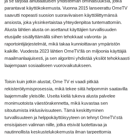
ja se tarjoaa ainutlaatuisen yhdistelmän ominaisuuksia, jotka
parantavat käyttökokemusta. Vuonna 2015 lanseerattu OmeTV
saavutti nopeasti suosion suoraviivaisen käyttöliittymänsä
ansiosta, joka yksinkertaistaa yhteydenpitoa tuntemattomiin.
Alusta lähtien alusta on asettanut käyttäjien turvallisuuden
etusijalle sisällyttämällä siihen tehokkaat valvonta- ja
raportointijärjestelmät, mikä takaa kunnioittavan ympäristön
kaikille. Vuodesta 2023 lähtien OmeTV:llä on miljoonia käyttäjiä
maailmanlaajuisesti, ja sen algoritmi yhdistää yksilöt tehokkaasti
laajempaan sosiaaliseen vuorovaikutukseen.
Toisin kuin jotkin alustat, Ome TV ei vaadi pitkää
rekisteröitymisprosessia, mikä tekee siitä helpommin saatavilla
laajemmalle yleisölle. Useita kieliä tukeva alusta palvelee
monimuotoista väestörakennetta, mikä kuvastaa sen
sitoutumista inklusiivisuuteen. Tämä keskittyminen
turvallisuuteen ja helppokäyttöisyyteen on tehnyt OmeTV:stä
ensisijaisen valinnan niille, jotka etsivät luotettavaa ja
nautinnollista keskustelukokemusta ilman tarpeettomia