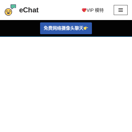
eChat
VIP 模特
跳
至
免费网络摄像头聊天
内
容