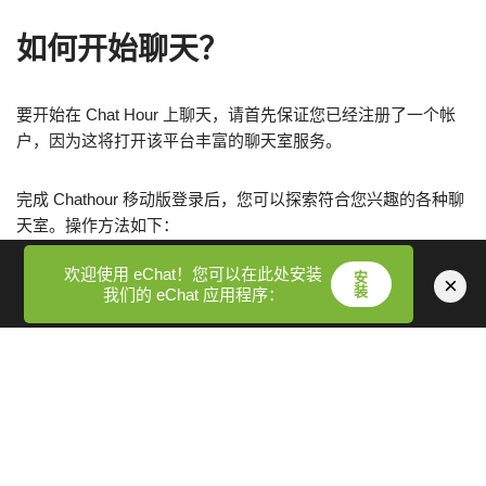
如何开始聊天？
要开始在 Chat Hour 上聊天，请首先保证您已经注册了一个帐
户，因为这将打开该平台丰富的聊天室服务。
完成 Chathour 移动版登录后，您可以探索符合您兴趣的各种聊
天室。操作方法如下：
欢迎使用 eChat！您可以在此处安装
安
×
选择聊天室
：浏览类别并选择符合您的兴趣或人口统计的房
装
我们的 eChat 应用程序：
间以参与相关对话。
加入对话
：进入房间并观察正在进行的讨论。积极参与，提
出有意义的见解或问题。
自定义通知
：调整您的手机设置以接收消息或提及的提醒，
确保您随时了解情况并做出响应。