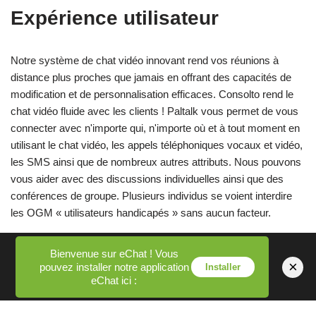
Expérience utilisateur
Notre système de chat vidéo innovant rend vos réunions à
distance plus proches que jamais en offrant des capacités de
modification et de personnalisation efficaces. Consolto rend le
chat vidéo fluide avec les clients ! Paltalk vous permet de vous
connecter avec n'importe qui, n'importe où et à tout moment en
utilisant le chat vidéo, les appels téléphoniques vocaux et vidéo,
les SMS ainsi que de nombreux autres attributs. Nous pouvons
vous aider avec des discussions individuelles ainsi que des
conférences de groupe. Plusieurs individus se voient interdire
les OGM « utilisateurs handicapés » sans aucun facteur.
Comme tout le monde, 1 & 2 Automotive a été racheté et
Bienvenue sur eChat ! Vous
×
pouvez installer notre application
Installer
Vehicle One Acceptance a pris le relais et c'est là que tous
eChat ici :
mes problèmes ont commencé.
Les attributs Click to Chat immédiats et basés sur la