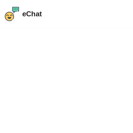
eChat
Przejdź
do
treści