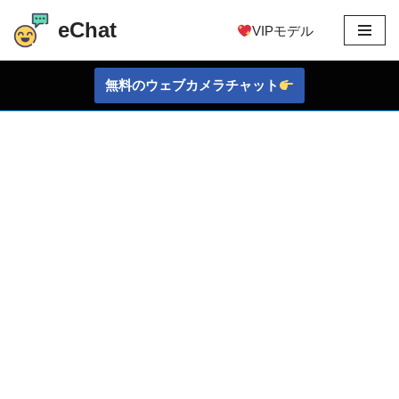
eChat
VIPモデル
コ
ン
無料のウェブカメラチャット
テ
ン
ツ
に
ス
キ
ッ
プ