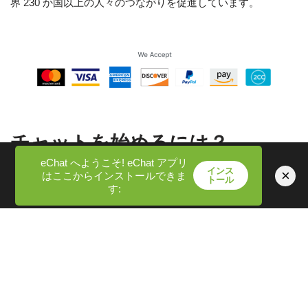
界 230 か国以上の人々のつながりを促進しています。
チャットを始めるには？
eChat へようこそ! eChat アプリ
インス
×
はここからインストールできま
トール
Azar を使い始めるのは、画面をタップするだけと簡単です。
す:
世界中の人々と自発的にビデオチャットの世界に飛び込むこ
とができます。出会いに没頭する方法は次のとおりです。
サインアップ
: Apple、Google、Facebook アカウント、ま
たは電話番号を使用して登録します。
プロフィールのカスタマイズ
: 写真と「自己紹介」セクショ