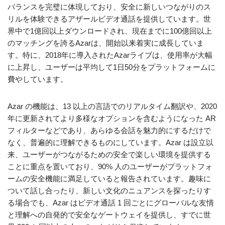
バランスを完璧に体現しており、安全に新しいつながりのス
リルを体験できるアザールビデオ通話を提供しています。世
界中で1億回以上ダウンロードされ、現在までに100億回以上
のマッチングを誇るAzarは、開始以来着実に成長していま
す。特に、2018年に導入されたAzarライブは、使用率が大幅
に上昇し、ユーザーは平均して1日50分をプラットフォームに
費やしています。
Azar の機能は、13 以上の言語でのリアルタイム翻訳や、2020
年に更新されてより多様なオプションを含むようになった AR
フィルターなどであり、あらゆる会話を魅力的にするだけで
なく、普遍的に理解できるものにしています。Azar は設立以
来、ユーザーがつながるための安全で楽しい環境を提供する
ことに重点を置いており、90% 人のユーザーがプラットフォ
ームの安全機能に満足していると報告されています。趣味に
ついて話し合ったり、新しい文化のニュアンスを探ったりす
る場合でも、Azar はビデオ通話 1 回ごとにグローバルな友情
と理解への自発的で安全なゲートウェイを提供し、すでに世