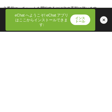
3 番目に、チャットを開始するには次の手順に従います。
eChat へようこそ! eChat アプリ
インス
×
はここからインストールできま
トール
プロフィールを作成する
: あなたの個性を反映したプロフィ
す:
ールを設定しましょう。
自己紹介
: 簡単な自己紹介で打ち解けましょう。
敬意を持って接する
: 有意義なやりとりを促進するために、
前向きで敬意のある口調を維持します。
価格設定
Chatib は基本的に無料のプラットフォームですが、具体的な
価格の詳細は不明ですが、充実した特典を提供するメンバー
シップ オプションを提供しています。つまり、無料でコア機
能を利用できますが、メンバーシップに加入すると追加の特
典を利用できる可能性があります。