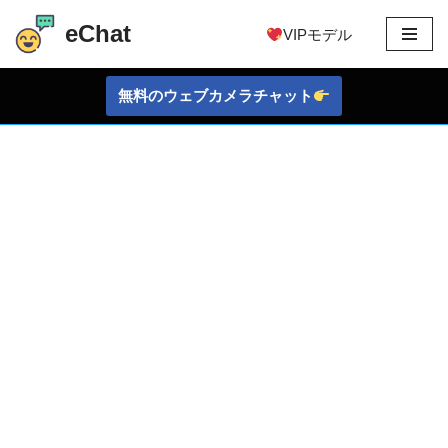
eChat
VIPモデル
コ
ン
無料のウェブカメラチャット
テ
ン
ツ
に
ス
キ
ッ
プ