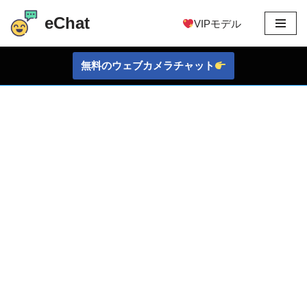
eChat
VIPモデル
コ
ン
無料のウェブカメラチャット
テ
ン
ツ
に
ス
キ
ッ
プ