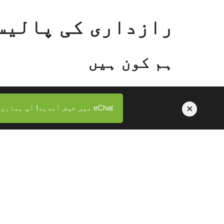
رازداری کی پالیس
ہم کون ہیں
ہماری ویب سائٹ کا پتہ ہے: https://echat.live۔
×
eChat میں خوش آمدید! آپ ہماری eChat ایپ یہاں انسٹال کر سکتے ہیں:
تبصرے
جب زائرین سائٹ پر تبصرے چھوڑتے ہیں تو ہم
کے صارف ایجنٹ کی تار بھی اسپام کا پتہ لگ