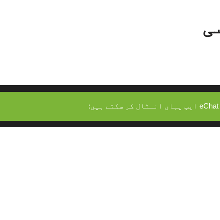
ی
 تبصرے کے فارم میں دکھایا گیا ڈیٹا اکٹھا کرتے ہیں، 
انے میں مدد کے لیے۔
آپ کے ای میل ایڈریس (جسے ہیش ب