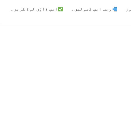
ویب ایپ کھولیں۔
ایپ ڈاؤن لوڈ کریں۔