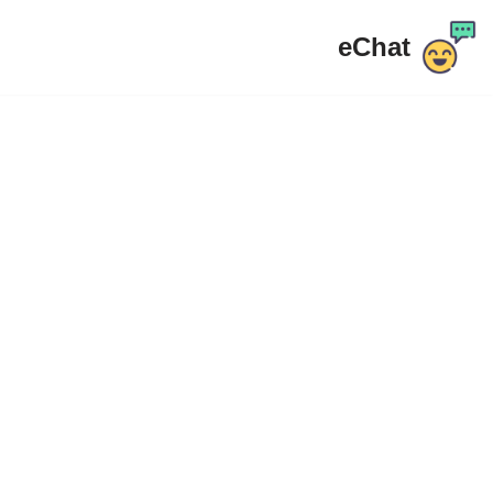
eChat
مواد
پر
جائیں۔