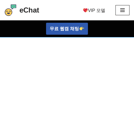
eChat
VIP 모델
콘
텐
무료 웹캠 채팅
츠
로
건
너
뛰
기