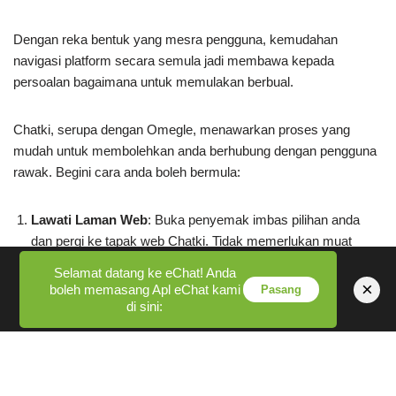
Dengan reka bentuk yang mesra pengguna, kemudahan
navigasi platform secara semula jadi membawa kepada
persoalan bagaimana untuk memulakan berbual.
Chatki, serupa dengan Omegle, menawarkan proses yang
mudah untuk membolehkan anda berhubung dengan pengguna
rawak. Begini cara anda boleh bermula:
Lawati Laman Web
: Buka penyemak imbas pilihan anda
dan pergi ke tapak web Chatki. Tidak memerlukan muat
turun atau pemasangan yang menyusahkan.
Selamat datang ke eChat! Anda
×
boleh memasang Apl eChat kami
Pasang
Benarkan Akses Kamera dan Mikrofon
: Untuk melibatkan
di sini:
diri dalam sembang video, berikan kebenaran tapak untuk
menggunakan kamera dan mikrofon anda. Langkah ini
penting untuk pengalaman interaksi yang lancar.
Klik Mula
: Tekan butang mula, dan anda akan